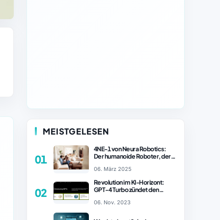
MEISTGELESEN
4NE-1 von Neura Robotics:
Der humanoide Roboter, der
01
2025 Ihren Haushalt
06. März 2025
revolutionieren könnte
Revolution im KI-Horizont:
GPT-4 Turbo zündet den
02
Turboantrieb für Innovationen
06. Nov. 2023
– ChatGPT Revolution!