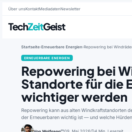
Über uns
Kontakt
Mediadaten
Newsletter
Tech
Zeit
Geist
Startseite
Erneuerbare Energien
Repowering bei Windräder
ERNEUERBARE ENERGIEN
Repowering bei W
Standorte für die
wichtiger werden
Repowering kann aus alten Windkraftstandorten d
der Erneuerbaren wichtig ist — und welche Hürde
09. Mai 2026
4 Min. Lesezeit
Von Wolfgang