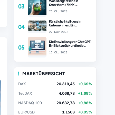
Was ist eigentlich ein
Smarthome? KNX,
03
Homematic IP und Zigbee im
25. Okt. 2023
Vergleich
Künstliche Intelligenz in
Unternehmen: Ein
04
wachsender Trend
27. Nov. 2023
Die Entwicklung von ChatGPT:
Ein Blick zurück und in die
05
Zukunft (Teil 1)
15. Okt. 2023
MARKTÜBERSICHT
DAX
26.319,45
+0,69%
TecDAX
4.068,78
+1,69%
NASDAQ 100
29.632,78
+0,88%
EUR/USD
1,1563
+0,05%