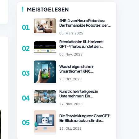
MEISTGELESEN
4NE-1 von Neura Robotics:
Der humanoide Roboter, der
01
2025 Ihren Haushalt
06. März 2025
revolutionieren könnte
Revolution im KI-Horizont:
GPT-4 Turbo zündet den
02
Turboantrieb für Innovationen
06. Nov. 2023
– ChatGPT Revolution!
Was ist eigentlich ein
Smarthome? KNX,
03
Homematic IP und Zigbee im
25. Okt. 2023
Vergleich
Künstliche Intelligenz in
Unternehmen: Ein
04
wachsender Trend
27. Nov. 2023
Die Entwicklung von ChatGPT:
Ein Blick zurück und in die
05
Zukunft (Teil 1)
15. Okt. 2023