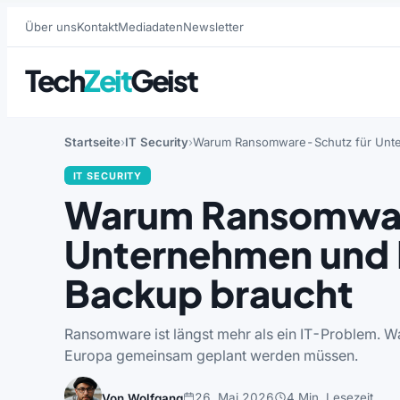
Über uns
Kontakt
Mediadaten
Newsletter
Tech
Zeit
Geist
Startseite
IT Security
Warum Ransomware-Schutz für Unte
IT SECURITY
Warum Ransomwar
Unternehmen und
Backup braucht
Ransomware ist längst mehr als ein IT-Problem. Wa
Europa gemeinsam geplant werden müssen.
26. Mai 2026
4 Min. Lesezeit
Von Wolfgang