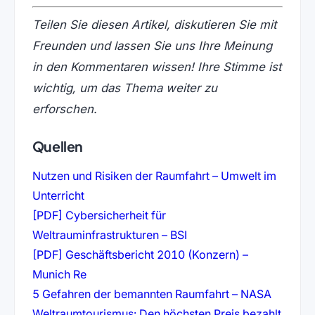
Teilen Sie diesen Artikel, diskutieren Sie mit
Freunden und lassen Sie uns Ihre Meinung
in den Kommentaren wissen! Ihre Stimme ist
wichtig, um das Thema weiter zu
erforschen.
Quellen
Nutzen und Risiken der Raumfahrt – Umwelt im
(öffnet in neuem Tab)
Unterricht
[PDF] Cybersicherheit für
(öffnet in neuem Tab)
Weltrauminfrastrukturen – BSI
[PDF] Geschäftsbericht 2010 (Konzern) –
(öffnet in neuem Tab)
Munich Re
(öffnet 
5 Gefahren der bemannten Raumfahrt – NASA
Weltraumtourismus: Den höchsten Preis bezahlt