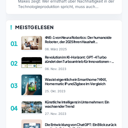
Makes zeigt: Wer ernsthaft über Nachhaltigkeit in der
Technologieproduktion spricht, muss auch…
MEISTGELESEN
4NE-1 von Neura Robotics: Der humanoide
Roboter, der 2025 Ihren Haushalt
01
revolutionieren könnte
06. März 2025
Revolution im KI-Horizont: GPT-4 Turbo
zündet den Turboantrieb für Innovationen –
02
ChatGPT Revolution!
06. Nov. 2023
Was ist eigentlich ein Smarthome? KNX,
Homematic IP und Zigbee im Vergleich
03
25. Okt. 2023
Künstliche Intelligenz in Unternehmen: Ein
wachsender Trend
04
27. Nov. 2023
Die Entwicklung von ChatGPT: Ein Blick zurück