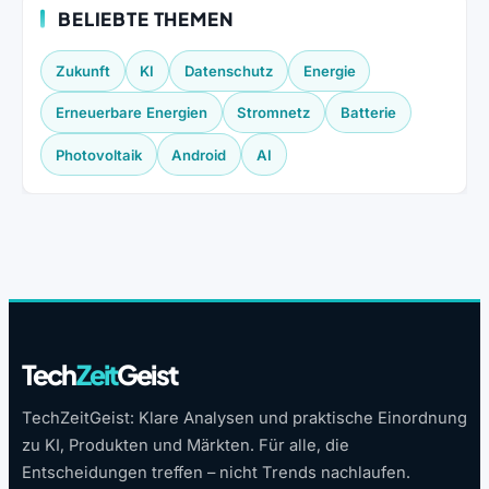
BELIEBTE THEMEN
Zukunft
KI
Datenschutz
Energie
Erneuerbare Energien
Stromnetz
Batterie
Photovoltaik
Android
AI
Tech
Zeit
Geist
TechZeitGeist: Klare Analysen und praktische Einordnung
zu KI, Produkten und Märkten. Für alle, die
Entscheidungen treffen – nicht Trends nachlaufen.