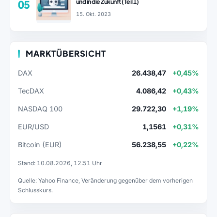
und in die Zukunft (Teil 1)
05
15. Okt. 2023
MARKTÜBERSICHT
DAX
26.438,47
+0,45%
TecDAX
4.086,42
+0,43%
NASDAQ 100
29.722,30
+1,19%
EUR/USD
1,1561
+0,31%
Bitcoin (EUR)
56.238,55
+0,22%
Stand: 10.08.2026, 12:51 Uhr
Quelle: Yahoo Finance, Veränderung gegenüber dem vorherigen
Schlusskurs.