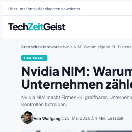
Über uns
Kontakt
Mediadaten
Newsletter
Tech
Zeit
Geist
Startseite
Hardware
Nvidia NIM: Warum eigene KI-Dienste
HARDWARE
Nvidia NIM: Warum
Unternehmen zähl
Nvidia NIM macht Firmen-KI greifbarer: Unterneh
Kontrollen betreiben.
25. Mai 2026
4 Min. Lesezeit
Von Wolfgang