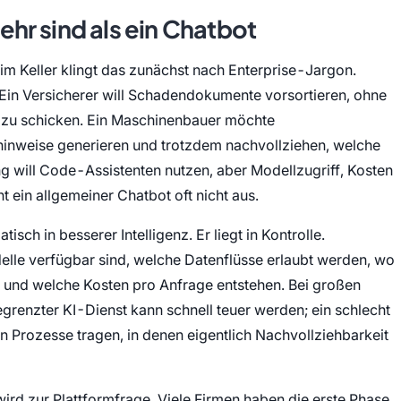
hr sind als ein Chatbot
m Keller klingt das zunächst nach Enterprise-Jargon.
. Ein Versicherer will Schadendokumente vorsortieren, ohne
ls zu schicken. Ein Maschinenbauer möchte
hinweise generieren und trotzdem nachvollziehen, welche
g will Code-Assistenten nutzen, aber Modellzugriff, Kosten
t ein allgemeiner Chatbot oft nicht aus.
isch in besserer Intelligenz. Er liegt in Kontrolle.
le verfügbar sind, welche Datenflüsse erlaubt werden, wo
nd und welche Kosten pro Anfrage entstehen. Bei großen
begrenzter KI-Dienst kann schnell teuer werden; ein schlecht
 Prozesse tragen, in denen eigentlich Nachvollziehbarkeit
wird zur Plattformfrage. Viele Firmen haben die erste Phase