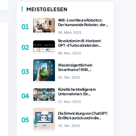
MEISTGELESEN
4NE-1 von Neura Robotics:
Der humanoide Roboter, der
01
2025 Ihren Haushalt
06. März 2025
revolutionieren könnte
Revolution im KI-Horizont:
GPT-4 Turbo zündet den
02
Turboantrieb für Innovationen
06. Nov. 2023
– ChatGPT Revolution!
Was ist eigentlich ein
Smarthome? KNX,
03
Homematic IP und Zigbee im
25. Okt. 2023
Vergleich
Künstliche Intelligenz in
Unternehmen: Ein
04
wachsender Trend
27. Nov. 2023
Die Entwicklung von ChatGPT:
Ein Blick zurück und in die
05
Zukunft (Teil 1)
15. Okt. 2023