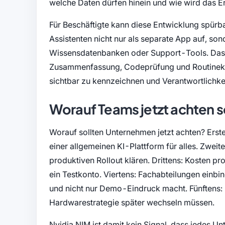
welche Daten dürfen hinein und wie wird das E
Für Beschäftigte kann diese Entwicklung spür
Assistenten nicht nur als separate App auf, 
Wissensdatenbanken oder Support-Tools. Das k
Zusammenfassung, Codeprüfung und Routineklass
sichtbar zu kennzeichnen und Verantwortlichke
Worauf Teams jetzt achten s
Worauf sollten Unternehmen jetzt achten? Ersten
einer allgemeinen KI-Plattform für alles. Zwei
produktiven Rollout klären. Drittens: Kosten pr
ein Testkonto. Viertens: Fachabteilungen einbi
und nicht nur Demo-Eindruck macht. Fünftens: 
Hardwarestrategie später wechseln müssen.
Nvidia NIM ist damit kein Signal, dass jedes Un