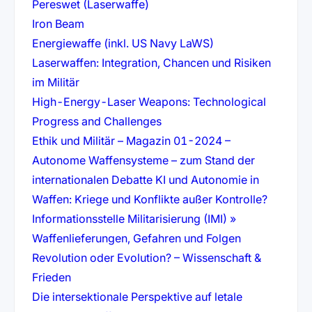
(öffnet in neuem Tab)
Pereswet (Laserwaffe)
(öffnet in neuem Tab)
Iron Beam
(öffnet in neuem T
Energiewaffe (inkl. US Navy LaWS)
Laserwaffen: Integration, Chancen und Risiken
(öffnet in neuem Tab)
im Militär
High-Energy-Laser Weapons: Technological
(öffnet in neuem Tab)
Progress and Challenges
Ethik und Militär – Magazin 01-2024 –
Autonome Waffensysteme – zum Stand der
internationalen Debatte KI und Autonomie in
(öffnet 
Waffen: Kriege und Konflikte außer Kontrolle?
Informationsstelle Militarisierung (IMI) »
(öffnet in ne
Waffenlieferungen, Gefahren und Folgen
Revolution oder Evolution? – Wissenschaft &
(öffnet in neuem Tab)
Frieden
Die intersektionale Perspektive auf letale