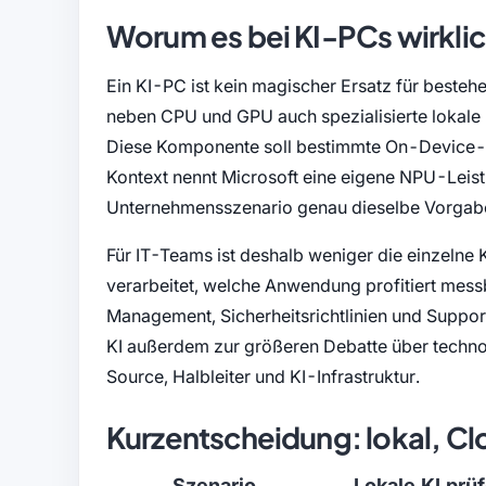
Worum es bei KI-PCs wirklic
Ein KI-PC ist kein magischer Ersatz für bestehe
neben CPU und GPU auch spezialisierte lokale
Diese Komponente soll bestimmte On-Device-A
Kontext nennt Microsoft eine eigene NPU-Leistu
Unternehmensszenario genau dieselbe Vorgabe 
Für IT-Teams ist deshalb weniger die einzelne
verarbeitet, welche Anwendung profitiert messb
Management, Sicherheitsrichtlinien und Suppor
KI außerdem zur größeren Debatte über techn
Source, Halbleiter und KI-Infrastruktur.
Kurzentscheidung: lokal, Cl
Szenario
Lokale KI prü