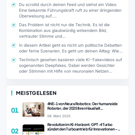
Du scrollst durch deinen Feed und siehst ein Video:
Eine bekannte Führungskraft ruft zu einer dringenden
Überweisung auf.…
Das Problem ist nicht nur die Technik. Es ist die
Kombination aus glaubwürdig wirkendem Bild,
vertrauter Stimme und…
In diesem Artikel geht es nicht um politische Debatten
oder ferne Szenarien. Es geht um deinen Alltag: Wie…
Technisch gesehen basieren viele KI-Fakevideos auf
sogenannten Deepfakes. Dabei werden Gesichter
oder Stimmen mit Hilfe von neuronalen Netzen…
MEISTGELESEN
4NE-1 von Neura Robotics: Der humanoide
Roboter, der 2025 Ihren Haushalt
01
revolutionieren könnte
06. März 2025
Revolution im KI-Horizont: GPT-4 Turbo
zündet den Turboantrieb für Innovationen –
02
ChatGPT Revolution!