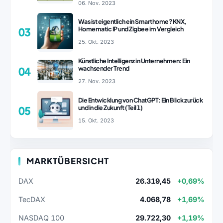
06. Nov. 2023
Was ist eigentlich ein Smarthome? KNX,
Homematic IP und Zigbee im Vergleich
03
25. Okt. 2023
Künstliche Intelligenz in Unternehmen: Ein
wachsender Trend
04
27. Nov. 2023
Die Entwicklung von ChatGPT: Ein Blick zurück
und in die Zukunft (Teil 1)
05
15. Okt. 2023
MARKTÜBERSICHT
DAX
26.319,45
+0,69%
TecDAX
4.068,78
+1,69%
NASDAQ 100
29.722,30
+1,19%