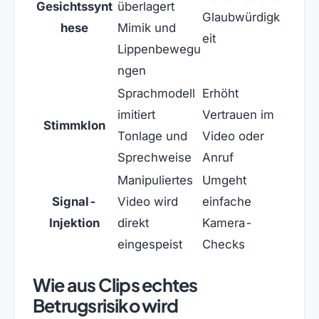
Gesichtssynt
überlagert
Glaubwürdigk
hese
Mimik und
eit
Lippenbewegu
ngen
Sprachmodell
Erhöht
imitiert
Vertrauen im
Stimmklon
Tonlage und
Video oder
Sprechweise
Anruf
Manipuliertes
Umgeht
Signal-
Video wird
einfache
Injektion
direkt
Kamera-
eingespeist
Checks
Wie aus Clips echtes
Betrugsrisiko wird