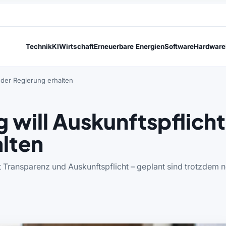
Technik
KI
Wirtschaft
Erneuerbare Energien
Software
Hardware
 der Regierung erhalten
 will Auskunftspflicht
alten
t Transparenz und Auskunftspflicht – geplant sind trotzdem 