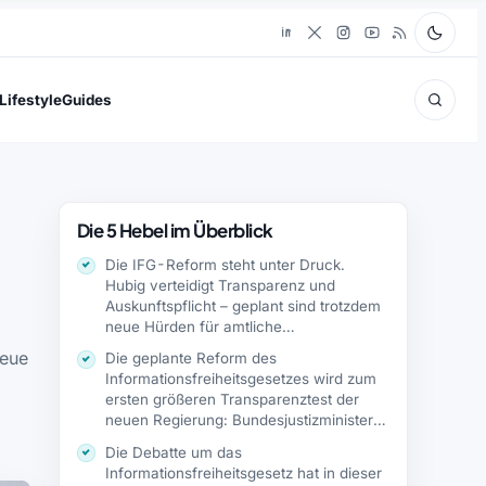
Lifestyle
Guides
Die 5 Hebel im Überblick
Die IFG-Reform steht unter Druck.
Hubig verteidigt Transparenz und
Auskunftspflicht – geplant sind trotzdem
neue Hürden für amtliche…
neue
Die geplante Reform des
Informationsfreiheitsgesetzes wird zum
ersten größeren Transparenztest der
neuen Regierung: Bundesjustizministerin
Stefanie Hubig will die…
Die Debatte um das
Informationsfreiheitsgesetz hat in dieser