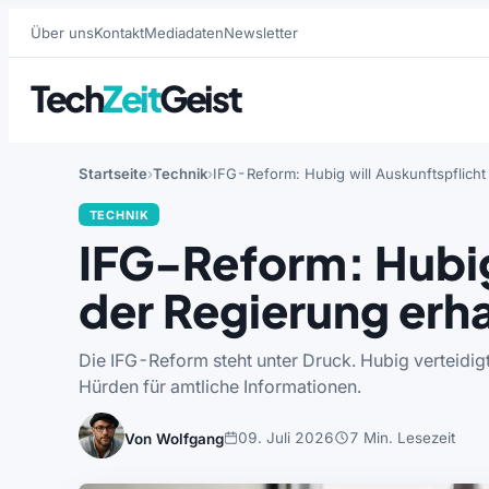
Über uns
Kontakt
Mediadaten
Newsletter
Tech
Zeit
Geist
Startseite
Technik
IFG-Reform: Hubig will Auskunftspflicht
TECHNIK
IFG-Reform: Hubig
der Regierung erh
Die IFG-Reform steht unter Druck. Hubig verteidig
Hürden für amtliche Informationen.
09. Juli 2026
7 Min. Lesezeit
Von Wolfgang