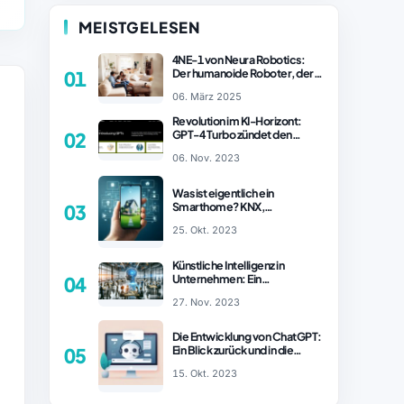
MEISTGELESEN
4NE-1 von Neura Robotics:
Der humanoide Roboter, der
01
2025 Ihren Haushalt
06. März 2025
revolutionieren könnte
Revolution im KI-Horizont:
GPT-4 Turbo zündet den
02
Turboantrieb für Innovationen
06. Nov. 2023
– ChatGPT Revolution!
Was ist eigentlich ein
Smarthome? KNX,
03
Homematic IP und Zigbee im
25. Okt. 2023
Vergleich
Künstliche Intelligenz in
Unternehmen: Ein
04
wachsender Trend
27. Nov. 2023
Die Entwicklung von ChatGPT:
Ein Blick zurück und in die
05
Zukunft (Teil 1)
15. Okt. 2023