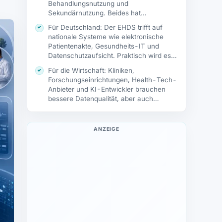
Behandlungsnutzung und
Sekundärnutzung. Beides hat
unterschiedliche Zwecke, Zugriffswege
Für Deutschland: Der EHDS trifft auf
und Schutzlogiken.
nationale Systeme wie elektronische
Patientenakte, Gesundheits-IT und
Datenschutzaufsicht. Praktisch wird es
deshalb schrittweise, nicht über Nacht.
Für die Wirtschaft: Kliniken,
Forschungseinrichtungen, Health-Tech-
Anbieter und KI-Entwickler brauchen
bessere Datenqualität, aber auch
saubere Nachweise, Governance und
Sicherheitsprozesse.
ANZEIGE