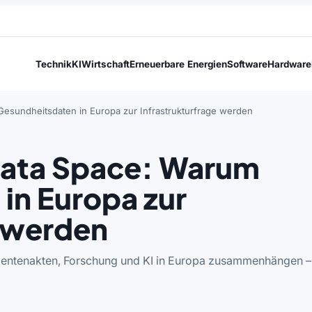
Technik
KI
Wirtschaft
Erneuerbare Energien
Software
Hardware
esundheitsdaten in Europa zur Infrastrukturfrage werden
Data Space: Warum
in Europa zur
e werden
ientenakten, Forschung und KI in Europa zusammenhängen –