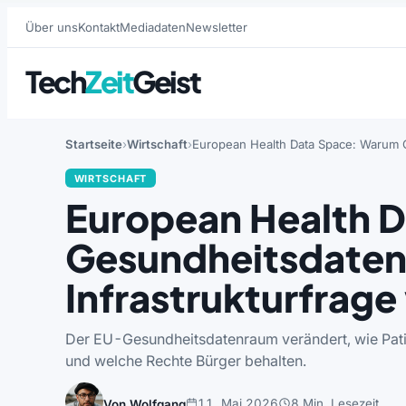
Über uns
Kontakt
Mediadaten
Newsletter
Tech
Zeit
Geist
Startseite
Wirtschaft
European Health Data Space: Warum G
WIRTSCHAFT
European Health 
Gesundheitsdaten 
Infrastrukturfrag
Der EU-Gesundheitsdatenraum verändert, wie Pat
und welche Rechte Bürger behalten.
11. Mai 2026
8 Min. Lesezeit
Von Wolfgang