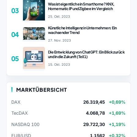
Was ist eigentlich ein Smarthome? KNX,
Homematic IP und Zigbee im Vergleich
03
25. Okt. 2023
Künstliche Intelligenz in Unternehmen: Ein
wachsender Trend
04
27. Nov. 2023
Die Entwicklung von ChatGPT: Ein Blick zurück
und in die Zukunft (Teil 1)
05
15. Okt. 2023
MARKTÜBERSICHT
DAX
26.319,45
+0,69%
TecDAX
4.068,78
+1,69%
NASDAQ 100
29.722,30
+1,19%
EUR/USD
1,1562
+0,32%