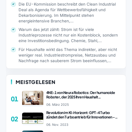
Die EU-Kommission beschreibt den Clean Industrial
Deal als Agenda für Wettbewerbsfähigkeit und
Dekarbonisierung. Im Mittelpunkt stehen
energieintensive Branchen,…
Warum das jetzt zählt: Strom ist für viele
Industrieprozesse nicht nur ein Kostenblock, sondern
eine Investitionsbedingung. Chemie, Stahl,…
Für Haushalte wirkt das Thema indirekter, aber nicht
weniger real. Industriestrompreise, Netzausbau und
Nachfrage nach sauberem Strom beeinflussen,…
MEISTGELESEN
4NE-1 von Neura Robotics: Der humanoide
Roboter, der 2025 Ihren Haushalt
01
revolutionieren könnte
06. März 2025
Revolution im KI-Horizont: GPT-4 Turbo
zündet den Turboantrieb für Innovationen –
02
ChatGPT Revolution!
06. Nov. 2023