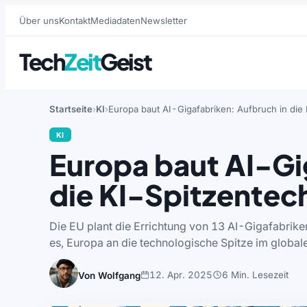
Über uns
Kontakt
Mediadaten
Newsletter
Tech
Zeit
Geist
Startseite
KI
Europa baut AI-Gigafabriken: Aufbruch in die
KI
Europa baut AI-Gi
die KI-Spitzentec
Die EU plant die Errichtung von 13 AI-Gigafabrike
es, Europa an die technologische Spitze im globa
12. Apr. 2025
6 Min. Lesezeit
Von Wolfgang