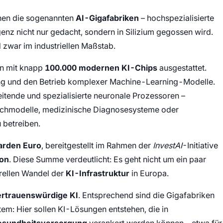
ehen die sogenannten
AI-Gigafabriken
– hochspezialisierte
genz nicht nur gedacht, sondern in Silizium gegossen wird.
 zwar im industriellen Maßstab.
en mit knapp
100.000 modernen KI-Chips
ausgestattet.
ning und den Betrieb komplexer Machine-Learning-Modelle.
itende und spezialisierte neuronale Prozessoren –
prachmodelle, medizinische Diagnosesysteme oder
u betreiben.
iarden Euro
, bereitgestellt im Rahmen der
InvestAI
-Initiative
on
. Diese Summe verdeutlicht: Es geht nicht um ein paar
rellen Wandel der
KI-Infrastruktur
in Europa.
rtrauenswürdige KI
. Entsprechend sind die Gigafabriken
em: Hier sollen KI-Lösungen entstehen, die in