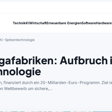
Technik
KI
Wirtschaft
Erneuerbare Energien
Software
Hardware
 KI-Spitzentechnologie
gafabriken: Aufbruch 
hnologie
n, finanziert durch ein 20-Milliarden-Euro-Programm. Ziel is
len Wettbewerb um sichere,…