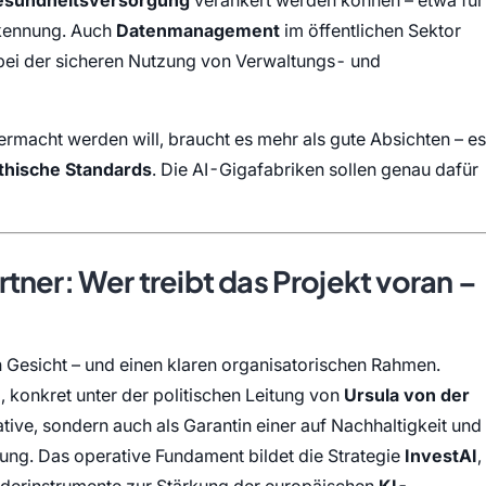
esundheitsversorgung
verankert werden können – etwa für
rkennung. Auch
Datenmanagement
im öffentlichen Sektor
 bei der sicheren Nutzung von Verwaltungs- und
macht werden will, braucht es mehr als gute Absichten – es
ethische Standards
. Die AI-Gigafabriken sollen genau dafür
tner: Wer treibt das Projekt voran –
n Gesicht – und einen klaren organisatorischen Rahmen.
n
, konkret unter der politischen Leitung von
Ursula von der
itiative, sondern auch als Garantin einer auf Nachhaltigkeit und
ng. Das operative Fundament bildet die Strategie
InvestAI
,
örderinstrumente zur Stärkung der europäischen
KI-