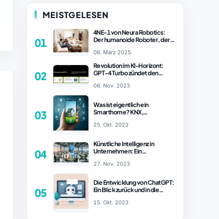
MEISTGELESEN
4NE-1 von Neura Robotics:
Der humanoide Roboter, der
01
2025 Ihren Haushalt
06. März 2025
revolutionieren könnte
Revolution im KI-Horizont:
GPT-4 Turbo zündet den
02
Turboantrieb für Innovationen
06. Nov. 2023
– ChatGPT Revolution!
Was ist eigentlich ein
Smarthome? KNX,
03
Homematic IP und Zigbee im
25. Okt. 2023
Vergleich
Künstliche Intelligenz in
Unternehmen: Ein
04
wachsender Trend
27. Nov. 2023
Die Entwicklung von ChatGPT:
Ein Blick zurück und in die
05
Zukunft (Teil 1)
15. Okt. 2023