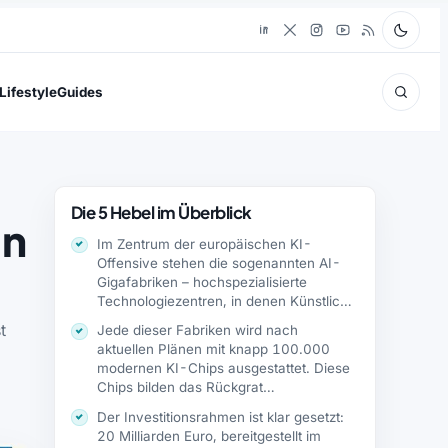
Lifestyle
Guides
Die 5 Hebel im Überblick
in
Im Zentrum der europäischen KI-
Offensive stehen die sogenannten AI-
Gigafabriken – hochspezialisierte
Technologiezentren, in denen Künstliche
Intelligenz nicht nur…
t
Jede dieser Fabriken wird nach
aktuellen Plänen mit knapp 100.000
modernen KI-Chips ausgestattet. Diese
Chips bilden das Rückgrat…
Der Investitionsrahmen ist klar gesetzt:
20 Milliarden Euro, bereitgestellt im