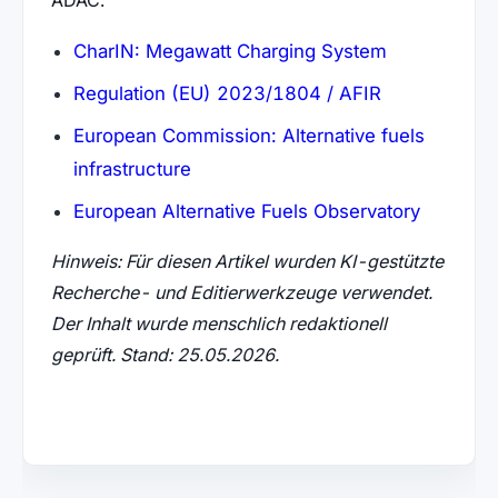
(öffnet in n
CharIN: Megawatt Charging System
(öffnet in n
Regulation (EU) 2023/1804 / AFIR
European Commission: Alternative fuels
(öffnet in neuem Tab)
infrastructure
(öffnet 
European Alternative Fuels Observatory
Hinweis: Für diesen Artikel wurden KI-gestützte
Recherche- und Editierwerkzeuge verwendet.
Der Inhalt wurde menschlich redaktionell
geprüft. Stand: 25.05.2026.