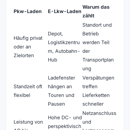
Warum das
Pkw-Laden
E-Lkw-Laden
zählt
Standort und
Depot,
Betrieb
Häufig privat
Logistikzentru
werden Teil
oder an
m, Autobahn-
der
Zielorten
Hub
Transportplan
ung
Ladefenster
Verspätungen
Standzeit oft
hängen an
treffen
flexibel
Touren und
Lieferketten
Pausen
schneller
Netzanschluss
Hohe DC- und
Leistung von
und
perspektivisch