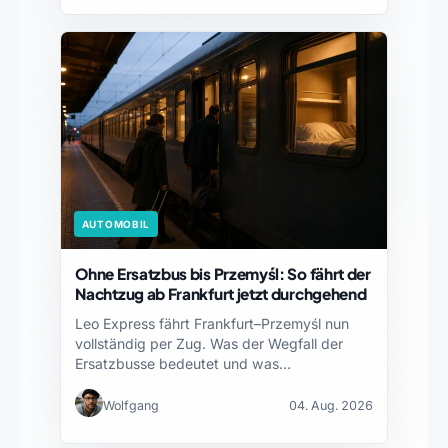
AUTOMOBIL
Ohne Ersatzbus bis Przemyśl: So fährt der
Nachtzug ab Frankfurt jetzt durchgehend
Leo Express fährt Frankfurt–Przemyśl nun
vollständig per Zug. Was der Wegfall der
Ersatzbusse bedeutet und was…
Wolfgang
04. Aug. 2026