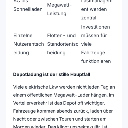
AC bis
Lastmanagem
Megawatt-
Schnellladen
ent werden
Leistung
zentral
Investitionen
Einzelne
Flotten- und
müssen für
Nutzerentsch
Standortentsc
viele
eidung
heidung
Fahrzeuge
funktionieren
Depotladung ist der stille Hauptfall
Viele elektrische Lkw werden nicht jeden Tag an
einem öffentlichen Megawatt-Lader hängen. Im
Verteilerverkehr ist das Depot oft wichtiger.
Fahrzeuge kommen abends zurück, laden über
Nacht oder zwischen Touren und starten am
Morgen wieder. Das klingt unspektakulär, ist