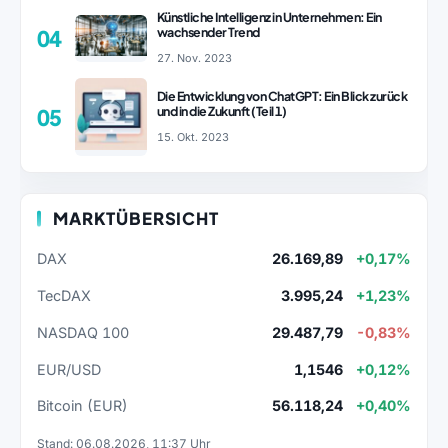
Künstliche Intelligenz in Unternehmen: Ein
wachsender Trend
04
27. Nov. 2023
Die Entwicklung von ChatGPT: Ein Blick zurück
und in die Zukunft (Teil 1)
05
15. Okt. 2023
MARKTÜBERSICHT
DAX
26.169,89
+0,17%
TecDAX
3.995,24
+1,23%
NASDAQ 100
29.487,79
-0,83%
EUR/USD
1,1546
+0,12%
Bitcoin (EUR)
56.118,24
+0,40%
Stand: 06.08.2026, 11:37 Uhr