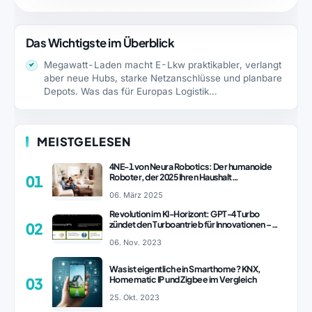
Das Wichtigste im Überblick
Megawatt-Laden macht E-Lkw praktikabler, verlangt
aber neue Hubs, starke Netzanschlüsse und planbare
Depots. Was das für Europas Logistik…
MEISTGELESEN
4NE-1 von Neura Robotics: Der humanoide
Roboter, der 2025 Ihren Haushalt
01
revolutionieren könnte
06. März 2025
Revolution im KI-Horizont: GPT-4 Turbo
zündet den Turboantrieb für Innovationen –
02
ChatGPT Revolution!
06. Nov. 2023
Was ist eigentlich ein Smarthome? KNX,
Homematic IP und Zigbee im Vergleich
03
25. Okt. 2023