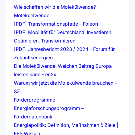
Wie schaffen wir die Molekülwende? –
(öffnet in neuem Tab)
Molekuelwende
(öffnet in neuem
[PDF] Transformationspfade – Foleon
[PDF] Mobilität für Deutschland: Investieren.
(öffnet in neuem Tab)
Optimieren. Transformieren.
[PDF] Jahresbericht 2023 / 2024 – Forum für
(öffnet in neuem Tab)
Zukunftsenergien
Die Molekülwende: Welchen Beitrag Europa
(öffnet in neuem Tab)
leisten kann – en2x
Warum wir jetzt die Molekülwende brauchen –
(öffnet in neuem Tab)
SZ
Förderprogramme –
Energieforschungsprogramm –
(öffnet in neuem Tab)
Förderdatenbank
Energiepolitik: Definition, Maßnahmen & Ziele |
(öffnet in neuem Tab)
FES Wissen