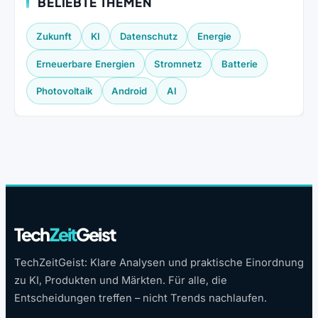
BELIEBTE THEMEN
Zukunft
KI
Datenschutz
Energie
Erneuerbare Energien
Stromnetz
Batterie
Photovoltaik
Android
AI
Tech
Zeit
Geist
TechZeitGeist: Klare Analysen und praktische Einordnung
zu KI, Produkten und Märkten. Für alle, die
Entscheidungen treffen – nicht Trends nachlaufen.