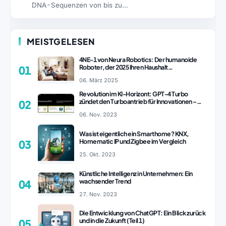
DNA-Sequenzen von bis zu…
MEISTGELESEN
4NE-1 von Neura Robotics: Der humanoide
Roboter, der 2025 Ihren Haushalt
01
revolutionieren könnte
06. März 2025
Revolution im KI-Horizont: GPT-4 Turbo
zündet den Turboantrieb für Innovationen –
02
ChatGPT Revolution!
06. Nov. 2023
Was ist eigentlich ein Smarthome? KNX,
Homematic IP und Zigbee im Vergleich
03
25. Okt. 2023
Künstliche Intelligenz in Unternehmen: Ein
wachsender Trend
04
27. Nov. 2023
Die Entwicklung von ChatGPT: Ein Blick zurück
und in die Zukunft (Teil 1)
05