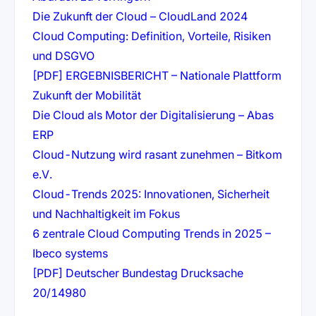
(öffnet in n
Die Zukunft der Cloud – CloudLand 2024
Cloud Computing: Definition, Vorteile, Risiken
(öffnet in neuem Tab)
und DSGVO
[PDF] ERGEBNISBERICHT – Nationale Plattform
(öffnet in neuem Tab)
Zukunft der Mobilität
Die Cloud als Motor der Digitalisierung – Abas
(öffnet in neuem Tab)
ERP
Cloud-Nutzung wird rasant zunehmen – Bitkom
(öffnet in neuem Tab)
e.V.
Cloud-Trends 2025: Innovationen, Sicherheit
(öffnet in neuem Tab)
und Nachhaltigkeit im Fokus
6 zentrale Cloud Computing Trends in 2025 –
(öffnet in neuem Tab)
Ibeco systems
[PDF] Deutscher Bundestag Drucksache
(öffnet in neuem Tab)
20/14980