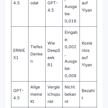
4.5
odal
GPT-
auf
Ausga
4.5
Yiyan
be:
0,016
Eingab
e:
Wie
Koste
Tiefes
0,002
ERNIE
DeepS
nlos
Denke
,
X1
eek
auf
n
Ausga
R1
Yiyan
be:
0,008
Allge
Vergle
Nicht
GPT-
Bezahl
meine
ichspu
bekan
4.5
t
KI
nkt
nt