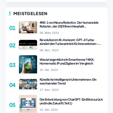
MEISTGELESEN
4NE-1 von Neura Robotics: Der humanoide
Roboter, der 2025 Ihren Haushalt
01
revolutionieren könnte
06. März 2025
Revolution im KI-Horizont: GPT-4 Turbo
zündet den Turboantrieb für Innovationen –
02
ChatGPT Revolution!
06. Nov. 2023
Was ist eigentlich ein Smarthome? KNX,
Homematic IP und Zigbee im Vergleich
03
25. Okt. 2023
Künstliche Intelligenz in Unternehmen: Ein
wachsender Trend
04
27. Nov. 2023
Die Entwicklung von ChatGPT: Ein Blick zurück
und in die Zukunft (Teil 1)
05
15. Okt. 2023