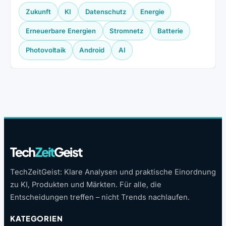
Zukunft
KI
Datenschutz
Energie
Erneuerbare Energien
Stromnetz
Batterie
Photovoltaik
Android
AI
Tech
Zeit
Geist
TechZeitGeist: Klare Analysen und praktische Einordnung
zu KI, Produkten und Märkten. Für alle, die
Entscheidungen treffen – nicht Trends nachlaufen.
KATEGORIEN