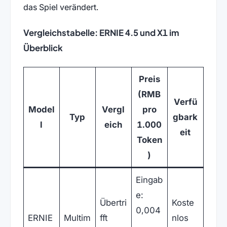
das Spiel verändert.
Vergleichstabelle: ERNIE 4.5 und X1 im
Überblick
Preis
(RMB
Verfü
Model
Vergl
pro
Typ
gbark
l
eich
1.000
eit
Token
)
Eingab
e:
Übertri
Koste
0,004
ERNIE
Multim
fft
nlos
,