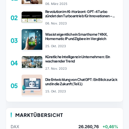
revolutionieren könnte
06. März 2025
Revolution im KI-Horizont: GPT-4 Turbo
zündet den Turboantrieb für Innovationen –
02
ChatGPT Revolution!
06. Nov. 2023
Was ist eigentlich ein Smarthome? KNX,
Homematic IP und Zigbee im Vergleich
03
25. Okt. 2023
Künstliche Intelligenz in Unternehmen: Ein
wachsender Trend
04
27. Nov. 2023
Die Entwicklung von ChatGPT: Ein Blick zurück
und in die Zukunft (Teil 1)
05
15. Okt. 2023
MARKTÜBERSICHT
DAX
26.260,76
+0,46%