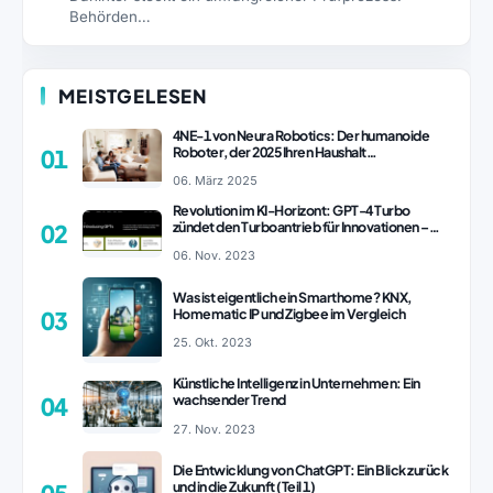
Behörden…
MEISTGELESEN
4NE-1 von Neura Robotics: Der humanoide
Roboter, der 2025 Ihren Haushalt
01
revolutionieren könnte
06. März 2025
Revolution im KI-Horizont: GPT-4 Turbo
zündet den Turboantrieb für Innovationen –
02
ChatGPT Revolution!
06. Nov. 2023
Was ist eigentlich ein Smarthome? KNX,
Homematic IP und Zigbee im Vergleich
03
25. Okt. 2023
Künstliche Intelligenz in Unternehmen: Ein
wachsender Trend
04
27. Nov. 2023
Die Entwicklung von ChatGPT: Ein Blick zurück
und in die Zukunft (Teil 1)