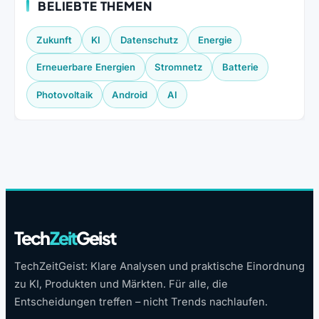
BELIEBTE THEMEN
Zukunft
KI
Datenschutz
Energie
Erneuerbare Energien
Stromnetz
Batterie
Photovoltaik
Android
AI
Tech
Zeit
Geist
TechZeitGeist: Klare Analysen und praktische Einordnung
zu KI, Produkten und Märkten. Für alle, die
Entscheidungen treffen – nicht Trends nachlaufen.