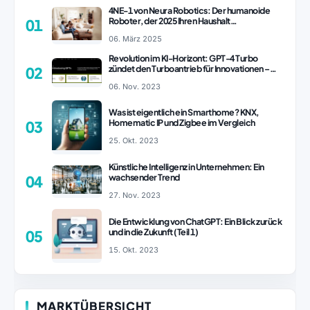
4NE-1 von Neura Robotics: Der humanoide
Roboter, der 2025 Ihren Haushalt
01
revolutionieren könnte
06. März 2025
Revolution im KI-Horizont: GPT-4 Turbo
zündet den Turboantrieb für Innovationen –
02
ChatGPT Revolution!
06. Nov. 2023
Was ist eigentlich ein Smarthome? KNX,
Homematic IP und Zigbee im Vergleich
03
25. Okt. 2023
Künstliche Intelligenz in Unternehmen: Ein
wachsender Trend
04
27. Nov. 2023
Die Entwicklung von ChatGPT: Ein Blick zurück
und in die Zukunft (Teil 1)
05
15. Okt. 2023
MARKTÜBERSICHT