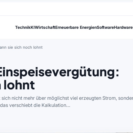
Technik
KI
Wirtschaft
Erneuerbare Energien
Software
Hardware
nn sie sich noch lohnt
Einspeisevergütung:
 lohnt
sich nicht mehr über möglichst viel erzeugten Strom, sonde
 das verschiebt die Kalkulation…