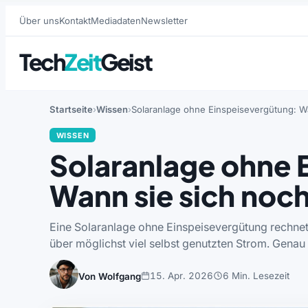
Über uns
Kontakt
Mediadaten
Newsletter
Tech
Zeit
Geist
Startseite
Wissen
Solaranlage ohne Einspeisevergütung: Wa
WISSEN
Solaranlage ohne 
Wann sie sich noch
Eine Solaranlage ohne Einspeisevergütung rechnet 
über möglichst viel selbst genutzten Strom. Genau
15. Apr. 2026
6 Min. Lesezeit
Von Wolfgang