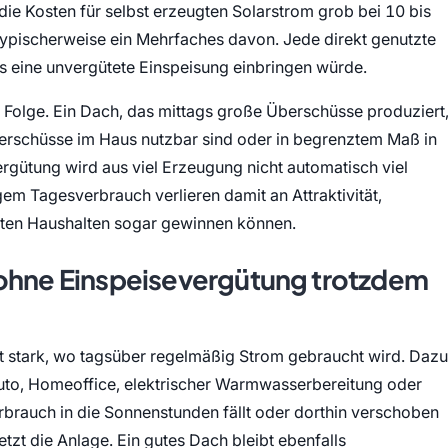
ie Kosten für selbst erzeugten Solarstrom grob bei 10 bis
typischerweise ein Mehrfaches davon. Jede direkt genutzte
ls eine unvergütete Einspeisung einbringen würde.
te Folge. Ein Dach, das mittags große Überschüsse produziert
Überschüsse im Haus nutzbar sind oder in begrenztem Maß in
rgütung wird aus viel Erzeugung nicht automatisch viel
em Tagesverbrauch verlieren damit an Attraktivität,
erten Haushalten sogar gewinnen können.
 ohne Einspeisevergütung trotzdem
ort stark, wo tagsüber regelmäßig Strom gebraucht wird. Dazu
to, Homeoffice, elektrischer Warmwasserbereitung oder
brauch in die Sonnenstunden fällt oder dorthin verschoben
zt die Anlage. Ein gutes Dach bleibt ebenfalls