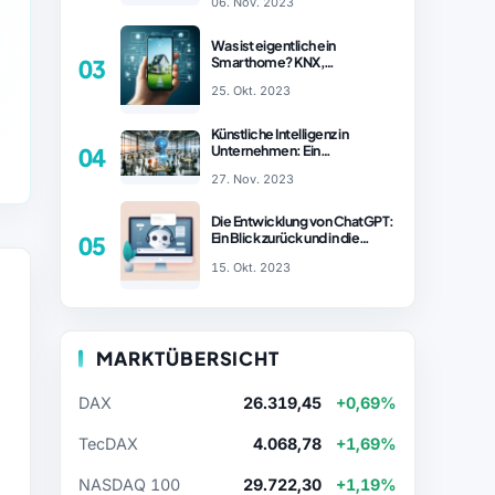
06. Nov. 2023
– ChatGPT Revolution!
Was ist eigentlich ein
Smarthome? KNX,
03
Homematic IP und Zigbee im
25. Okt. 2023
Vergleich
Künstliche Intelligenz in
Unternehmen: Ein
04
wachsender Trend
27. Nov. 2023
Die Entwicklung von ChatGPT:
Ein Blick zurück und in die
05
Zukunft (Teil 1)
15. Okt. 2023
MARKTÜBERSICHT
DAX
26.319,45
+0,69%
TecDAX
4.068,78
+1,69%
NASDAQ 100
29.722,30
+1,19%