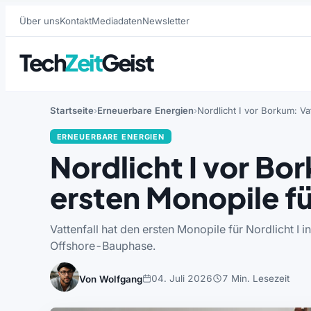
Über uns
Kontakt
Mediadaten
Newsletter
Tech
Zeit
Geist
Startseite
Erneuerbare Energien
Nordlicht I vor Borkum: V
ERNEUERBARE ENERGIEN
Nordlicht I vor Bo
ersten Monopile 
Vattenfall hat den ersten Monopile für Nordlicht I
Offshore-Bauphase.
04. Juli 2026
7 Min. Lesezeit
Von Wolfgang