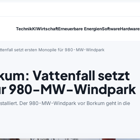
Technik
KI
Wirtschaft
Erneuerbare Energien
Software
Hardware
attenfall setzt ersten Monopile für 980-MW-Windpark
rkum: Vattenfall setzt
für 980-MW-Windpark
 installiert. Der 980-MW-Windpark vor Borkum geht in die