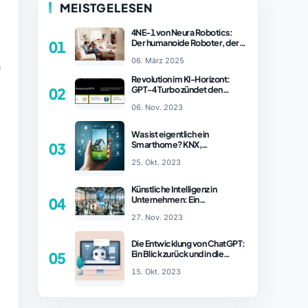
MEISTGELESEN
4NE-1 von Neura Robotics:
Der humanoide Roboter, der
01
2025 Ihren Haushalt
06. März 2025
revolutionieren könnte
n
Revolution im KI-Horizont:
GPT-4 Turbo zündet den
02
Turboantrieb für Innovationen
06. Nov. 2023
– ChatGPT Revolution!
Was ist eigentlich ein
Smarthome? KNX,
03
Homematic IP und Zigbee im
25. Okt. 2023
Vergleich
Künstliche Intelligenz in
Unternehmen: Ein
04
wachsender Trend
27. Nov. 2023
Die Entwicklung von ChatGPT:
Ein Blick zurück und in die
05
Zukunft (Teil 1)
15. Okt. 2023