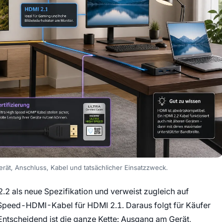
erät, Anschluss, Kabel und tatsächlicher Einsatzzweck.
.2 als neue Spezifikation und verweist zugleich auf
peed-HDMI-Kabel für HDMI 2.1. Daraus folgt für Käufer
 Entscheidend ist die ganze Kette: Ausgang am Gerät,