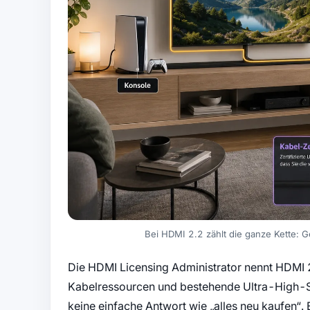
Bei HDMI 2.2 zählt die ganze Kette: G
Die HDMI Licensing Administrator nennt HDMI 2
Kabelressourcen und bestehende Ultra-High-S
keine einfache Antwort wie „alles neu kaufen“.