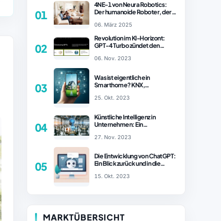
4NE-1 von Neura Robotics:
Der humanoide Roboter, der
01
2025 Ihren Haushalt
06. März 2025
revolutionieren könnte
Revolution im KI-Horizont:
GPT-4 Turbo zündet den
02
Turboantrieb für Innovationen
06. Nov. 2023
– ChatGPT Revolution!
Was ist eigentlich ein
Smarthome? KNX,
03
Homematic IP und Zigbee im
25. Okt. 2023
Vergleich
Künstliche Intelligenz in
Unternehmen: Ein
04
wachsender Trend
27. Nov. 2023
Die Entwicklung von ChatGPT:
Ein Blick zurück und in die
05
Zukunft (Teil 1)
15. Okt. 2023
MARKTÜBERSICHT