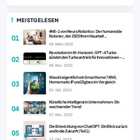
MEISTGELESEN
4NE-1 von Neura Robotics: Der humanoide
Roboter, der 2025 Ihren Haushalt
01
revolutionieren könnte
06. März 2025
Revolution im KI-Horizont: GPT-4 Turbo
zündet den Turboantrieb für Innovationen –
02
ChatGPT Revolution!
06. Nov. 2023
Was ist eigentlich ein Smarthome? KNX,
Homematic IP und Zigbee im Vergleich
03
25. Okt. 2023
Künstliche Intelligenz in Unternehmen: Ein
wachsender Trend
04
27. Nov. 2023
Die Entwicklung von ChatGPT: Ein Blick zurück
und in die Zukunft (Teil 1)
05
15. Okt. 2023