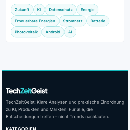
Zukunft
KI
Datenschutz
Energie
Erneuerbare Energien
Stromnetz
Batterie
Photovoltaik
Android
AI
Tech
Zeit
Geist
TechZeitGeist: Klare Analysen und praktische Einordnung
zu KI, Produkten und Märkten. Für alle, die
Entscheidungen treffen – nicht Trends nachlaufen.
KATEGORIEN