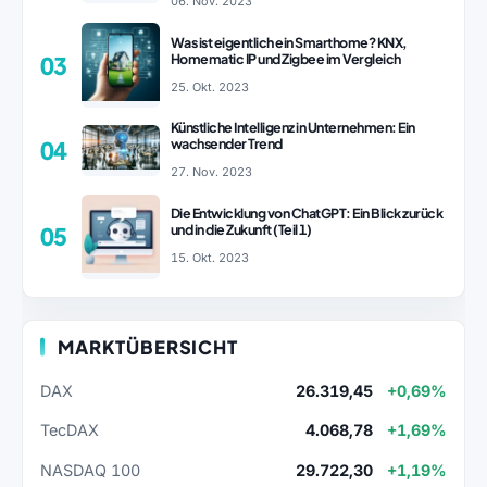
06. Nov. 2023
Was ist eigentlich ein Smarthome? KNX,
Homematic IP und Zigbee im Vergleich
03
25. Okt. 2023
Künstliche Intelligenz in Unternehmen: Ein
wachsender Trend
04
27. Nov. 2023
Die Entwicklung von ChatGPT: Ein Blick zurück
und in die Zukunft (Teil 1)
05
15. Okt. 2023
MARKTÜBERSICHT
DAX
26.319,45
+0,69%
TecDAX
4.068,78
+1,69%
NASDAQ 100
29.722,30
+1,19%