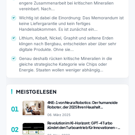
engere Zusammenarbeit bei kritischen Mineralien
vereinbart. Nach…
Wichtig ist dabei die Einordnung: Das Memorandum ist
keine Liefergarantie und kein fertiges
Handelsabkommen. Es ist zunächst ein…
Lithium, Kobalt, Nickel, Graphit und seltene Erden
klingen nach Bergbau, entscheiden aber über sehr
digitale Produkte. Ohne sie…
Genau deshalb rücken kritische Mineralien in die
gleiche strategische Kategorie wie Chips oder
Energie. Staaten wollen weniger abhängig…
MEISTGELESEN
4NE-1 von Neura Robotics: Der humanoide
Roboter, der 2025 Ihren Haushalt
01
revolutionieren könnte
06. März 2025
Revolution im KI-Horizont: GPT-4 Turbo
zündet den Turboantrieb für Innovationen –
02
ChatGPT Revolution!