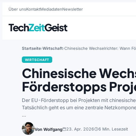
Über uns
Kontakt
Mediadaten
Newsletter
Tech
Zeit
Geist
Startseite
Wirtschaft
Chinesische Wechselrichter: Wann För
WIRTSCHAFT
Chinesische Wechs
Förderstopps Proj
Der EU-Förderstopp bei Projekten mit chinesische
Tatsächlich geht es um eine zentrale Netzkompon
…
23. Apr. 2026
6 Min. Lesezeit
Von Wolfgang