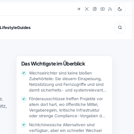
Lifestyle
Guides
Das Wichtigste im Überblick
Wechselrichter sind keine bloßen
Zubehörteile: Sie steuern Einspeisung,
Netzstützung und Fernzugriffe und sind
damit sicherheits- und systemrelevanter
als Module oder Unterkonstruktionen.
e.
Förderausschlüsse treffen Projekte vor
allem dort hart, wo öffentliche Mittel,
tz,
Vergaberegeln, kritische Infrastruktur
oder strenge Compliance-Vorgaben den
Geräteeinsatz unmittelbar einschränken.
Nichtchinesische Alternativen sind
verfügbar, aber ein schneller Wechsel