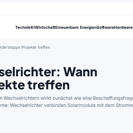
Technik
KI
Wirtschaft
Erneuerbare Energien
Software
Hardware
derstopps Projekte treffen
elrichter: Wann
ekte treffen
n Wechselrichtern wirkt zunächst wie eine Beschaffungsfrag
ente: Wechselrichter verbinden Solarmodule mit dem Stromne