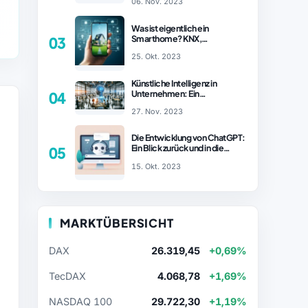
06. Nov. 2023
– ChatGPT Revolution!
Was ist eigentlich ein
Smarthome? KNX,
03
Homematic IP und Zigbee im
25. Okt. 2023
Vergleich
Künstliche Intelligenz in
Unternehmen: Ein
04
wachsender Trend
27. Nov. 2023
Die Entwicklung von ChatGPT:
Ein Blick zurück und in die
05
Zukunft (Teil 1)
15. Okt. 2023
MARKTÜBERSICHT
DAX
26.319,45
+0,69%
TecDAX
4.068,78
+1,69%
NASDAQ 100
29.722,30
+1,19%