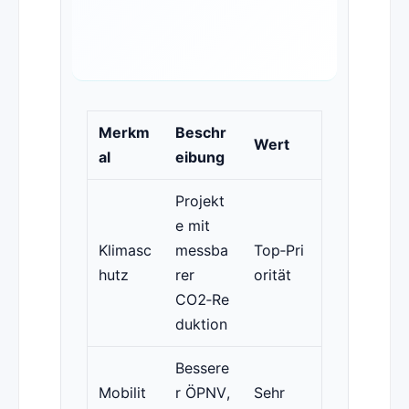
Merkm
Beschr
Wert
al
eibung
Projekt
e mit
Klimasc
messba
Top‑Pri
hutz
rer
orität
CO2‑Re
duktion
Bessere
Mobilit
r ÖPNV,
Sehr