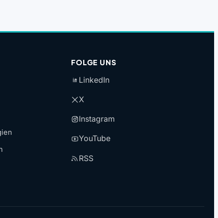
FOLGE UNS
LinkedIn
X
Instagram
gien
YouTube
n
RSS