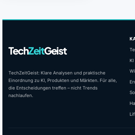
K
Tech
Zeit
Geist
Te
KI
Wi
TechZeitGeist: Klare Analysen und praktische
Einordnung zu KI, Produkten und Märkten. Für alle,
Er
die Entscheidungen treffen – nicht Trends
So
nachlaufen.
Ha
Li