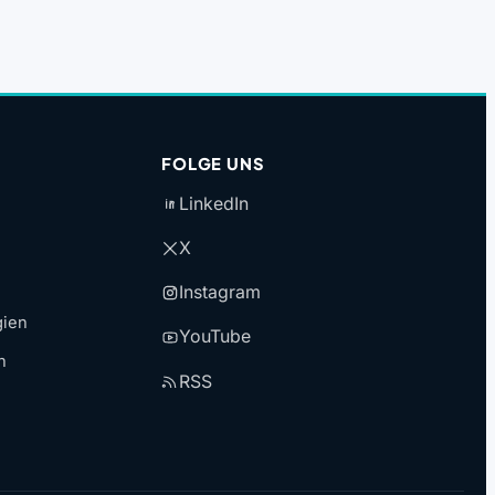
FOLGE UNS
LinkedIn
X
Instagram
gien
YouTube
n
RSS