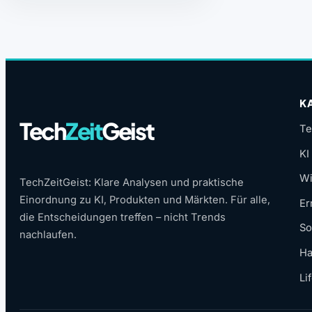
K
Tech
Zeit
Geist
Te
KI
Wi
TechZeitGeist: Klare Analysen und praktische
Einordnung zu KI, Produkten und Märkten. Für alle,
Er
die Entscheidungen treffen – nicht Trends
So
nachlaufen.
Ha
Li