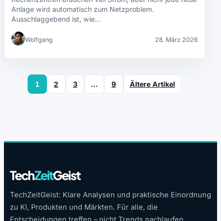
Anlage wird automatisch zum Netzproblem.
Ausschlaggebend ist, wie…
Wolfgang
28. März 2026
1
2
3
…
9
Ältere Artikel
Tech
Zeit
Geist
TechZeitGeist: Klare Analysen und praktische Einordnung
zu KI, Produkten und Märkten. Für alle, die
Entscheidungen treffen – nicht Trends nachlaufen.