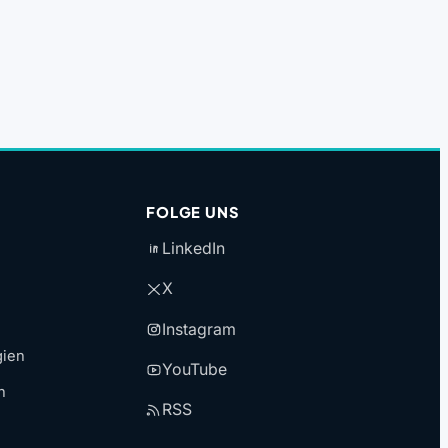
FOLGE UNS
LinkedIn
X
Instagram
gien
YouTube
n
RSS