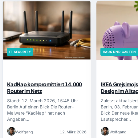
IT SECURITY
HAUS UND GARTEN
KadNap kompromittiert 14.000
IKEA Grejsimoj
Router im Netz
Design im Alltag
Stand: 12. March 2026, 15:45 Uhr
Zuletzt aktualisie
Berlin Auf einen Blick Die Router-
Berlin, 03. Februa
Malware “KadNap” hat nach
Blick Der neue Ike
Angaben…
Lautsprecher…
Wolfgang
12. März 2026
Wolfgang