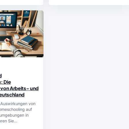
d
: Die
 von Arbeits- und
Deutschland
e Auswirkungen von
omeschooling auf
numgebungen in
hren Sie…