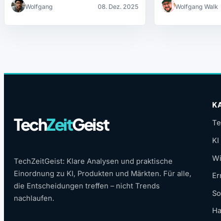
Wolfgang
08. Dez. 2025
Wolfgang Walk
K
Tech
Zeit
Geist
Te
KI
Wi
TechZeitGeist: Klare Analysen und praktische
Einordnung zu KI, Produkten und Märkten. Für alle,
Er
die Entscheidungen treffen – nicht Trends
So
nachlaufen.
Ha