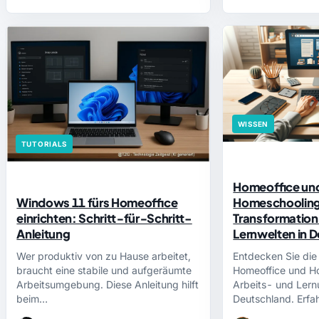
WISSEN
TUTORIALS
Homeoffice un
Windows 11 fürs Homeoffice
Homeschooling
einrichten: Schritt‑für‑Schritt-
Transformation
Anleitung
Lernwelten in 
Wer produktiv von zu Hause arbeitet,
Entdecken Sie di
braucht eine stabile und aufgeräumte
Homeoffice und H
Arbeitsumgebung. Diese Anleitung hilft
Arbeits- und Ler
beim…
Deutschland. Erfa