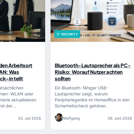
IT SECURITY
den Arbeitsort
Bluetooth-Lautsprecher als PC-
AN: Was
Risiko: Worauf Nutzer achten
k-in teilt
sollten
atsächlichen
Ein Bluetooth-fähiger USB-
Firmen-WLAN oder
Lautsprecher zeigt, warum
herie aktualisieren.
Peripheriegeräte im Homeoffice in den
nd der
Sicherheitscheck gehören.
text…
20. Juli 2026
Wolfgang
06. Juni 2026