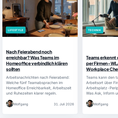
LIFESTYLE
TECHNIK
Nach Feierabend noch
erreichbar? Was Teams im
Teams erkennt 
Homeoffice verbindlich klären
per Firmen-WL
sollten
Workplace Chec
Arbeitsnachrichten nach Feierabend:
Teams kann den t
Welche fünf Teamabsprachen im
Arbeitsort über 
Homeoffice Erreichbarkeit, Arbeitszeit
Arbeitsplatz-Perip
und Ruhezeiten klarer regeln.
Was Ask, Inform u
Beschäftigtenkon
Wolfgang
31. Juli 2026
Wolfgang