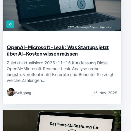
KI
OpenAI–Microsoft‑Leak: Was Startups jetzt
über AI‑Kosten wissen müssen
Zuletzt aktualisiert: 2025-11-15 Kurzfassung Diese
OpenAI–Microsoft‑Revenue‑Leak‑Analyse ordnet
jüngste, veröffentlichte Exzerpte und Berichte: Sie zeigt,
welche Zahlungen…
Wolfgang
15. Nov. 2025