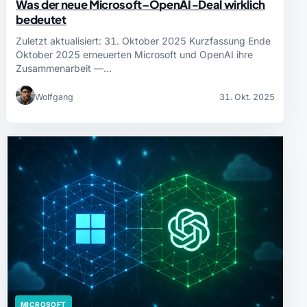
Was der neue Microsoft–OpenAI‑Deal wirklich
bedeutet
Zuletzt aktualisiert: 31. Oktober 2025 Kurzfassung Ende
Oktober 2025 erneuerten Microsoft und OpenAI ihre
Zusammenarbeit —…
Wolfgang
31. Okt. 2025
MICROSOFT