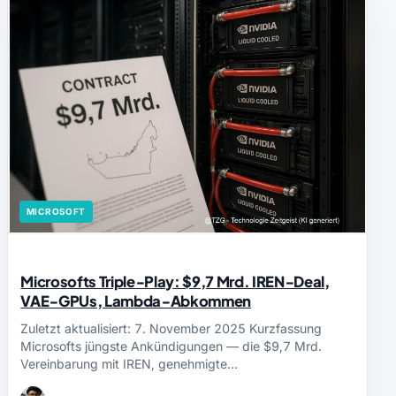
MICROSOFT
Microsofts Triple‑Play: $9,7 Mrd. IREN‑Deal,
VAE‑GPUs, Lambda‑Abkommen
Zuletzt aktualisiert: 7. November 2025 Kurzfassung
Microsofts jüngste Ankündigungen — die $9,7 Mrd.
Vereinbarung mit IREN, genehmigte…