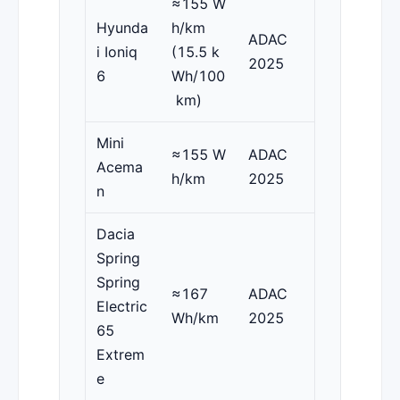
≈155 W
Hyunda
h/km
ADAC
i Ioniq
(15.5 k
2025
6
Wh/100
km)
Mini
≈155 W
ADAC
Acema
h/km
2025
n
Dacia
Spring
Spring
≈167
ADAC
Electric
Wh/km
2025
65
Extrem
e