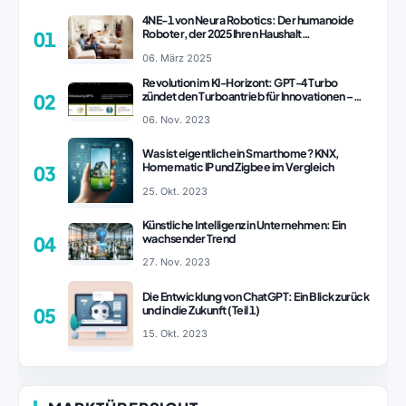
4NE-1 von Neura Robotics: Der humanoide
Roboter, der 2025 Ihren Haushalt
01
revolutionieren könnte
06. März 2025
Revolution im KI-Horizont: GPT-4 Turbo
zündet den Turboantrieb für Innovationen –
02
ChatGPT Revolution!
06. Nov. 2023
Was ist eigentlich ein Smarthome? KNX,
Homematic IP und Zigbee im Vergleich
03
25. Okt. 2023
Künstliche Intelligenz in Unternehmen: Ein
wachsender Trend
04
27. Nov. 2023
Die Entwicklung von ChatGPT: Ein Blick zurück
und in die Zukunft (Teil 1)
05
15. Okt. 2023